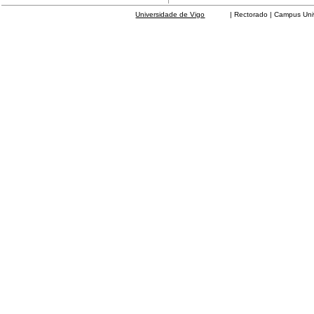
Universidade de Vigo
| Rectorado | Campus Universit