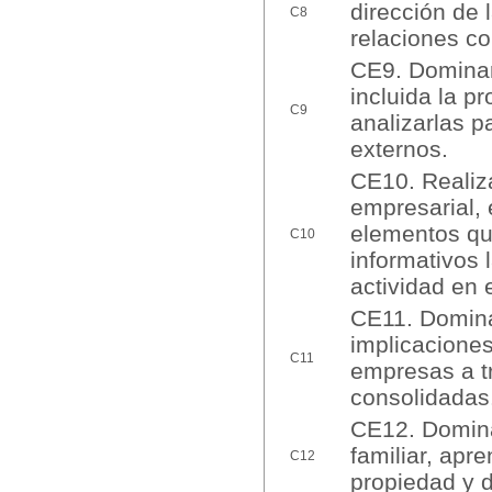
dirección de 
C8
relaciones co
CE9. Dominar
incluida la p
C9
analizarlas p
externos.
CE10. Realiza
empresarial, 
elementos qu
C10
informativos 
actividad en 
CE11. Dominar
implicaciones
C11
empresas a t
consolidadas
CE12. Domina
familiar, apre
C12
propiedad y d