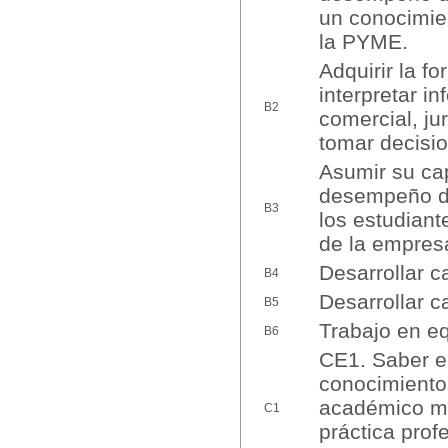
un conocimie
la PYME.
Adquirir la f
interpretar i
B2
comercial, jur
tomar decisi
Asumir su cap
desempeño de 
B3
los estudiant
de la empresa
Desarrollar c
B4
Desarrollar c
B5
Trabajo en eq
B6
CE1. Saber em
conocimientos
académico med
C1
práctica prof