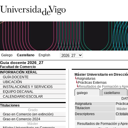
Galego
Castellano
English
Guia docente 2026_27
Facultad de Comercio
INFORMACIÓN XERAL
Máster Universitario en Direcc
GUÍA DOCENTE
Asignaturas
UBICACIÓN
Prácticas Externas
Resultados de Formación y Apr
INSTALACIONES Y SERVICIOS
EQUIPO DECANAL
galego
castellano
CALENDARIO ESCOLAR
DAT
Asignatura
Práctic
Titulaciones
Titulacion
Máster
Grado
Descriptores
Cr.total
Grao en Comercio (en extinción)
Grao en Comercio 2024
Máster
Resultados de Formación y Apre