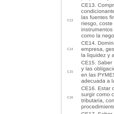
CE13. Compren
condicionante
las fuentes f
C13
riesgo, coste
instrumentos 
como la nego
CE14. Dominar
empresa, gest
C14
la liquidez y 
CE15. Saber 
y las obligac
C15
en las PYMES 
adecuada a l
CE16. Estar c
surgir como 
C16
tributaria, co
procedimiento
CE17. Saber b