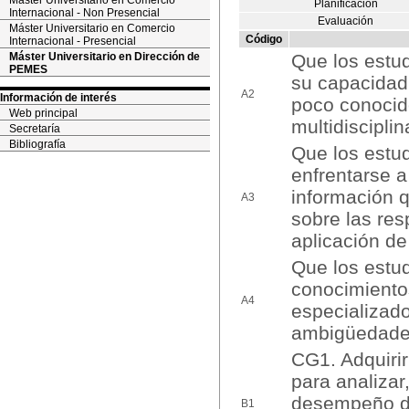
Máster Universitario en Comercio
Planificación
Internacional - Non Presencial
Evaluación
Máster Universitario en Comercio
Código
Internacional - Presencial
Máster Universitario en Dirección de
Que los estud
PEMES
su capacidad
A2
Información de interés
poco conocid
Web principal
multidiscipli
Secretaría
Bibliografía
Que los estu
enfrentarse a
información q
A3
sobre las res
aplicación de
Que los estu
conocimientos
A4
especializado
ambigüedade
CG1. Adquirir
para analizar
desempeño de 
B1