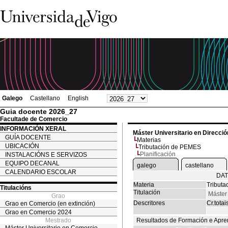
Galego
Castellano
English
Guia docente 2026_27
Facultade de Comercio
INFORMACIÓN XERAL
Máster Universitario en Direcc
GUÍA DOCENTE
Materias
UBICACIÓN
Tributación de PEMES
Planificación
INSTALACIÓNS E SERVIZOS
EQUIPO DECANAL
galego
castellano
CALENDARIO ESCOLAR
DAT
Materia
Tribut
Titulacións
Titulación
Máster
Grao
Descritores
Cr.totai
Grao en Comercio (en extinción)
Grao en Comercio 2024
Mestrado
Resultados de Formación e Apre