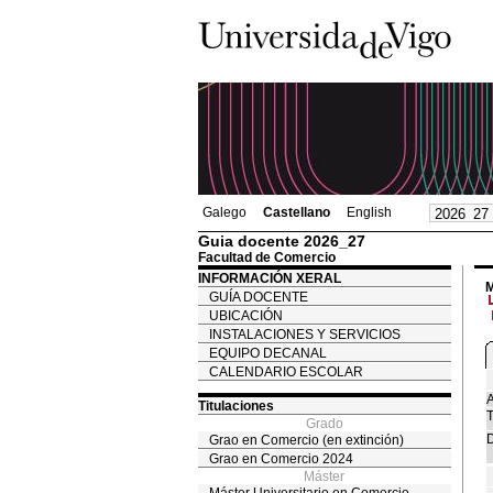
Galego
Castellano
English
Guia docente 2026_27
Facultad de Comercio
INFORMACIÓN XERAL
M
GUÍA DOCENTE
UBICACIÓN
INSTALACIONES Y SERVICIOS
EQUIPO DECANAL
CALENDARIO ESCOLAR
A
Titulaciones
T
Grado
D
Grao en Comercio (en extinción)
Grao en Comercio 2024
Máster