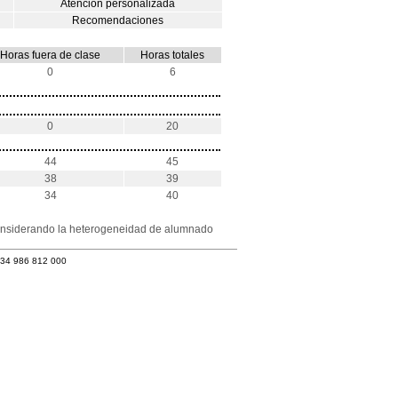
Atención personalizada
Recomendaciones
Horas fuera de clase
Horas totales
0
6
0
20
44
45
38
39
34
40
 considerando la heterogeneidad de alumnado
+34 986 812 000