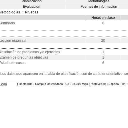
Planificación
Metodologías
Evaluación
Fuentes de información
Metodologías
::
Pruebas
Horas en clase
Seminario
6
Lección magistral
20
Resolución de problemas y/o ejercicios
1
Examen de preguntas objetivas
1
Estudio de casos
6
*Los datos que aparecen en la tabla de planificación son de carácter orientativo,
 Vigo
| Rectorado | Campus Universitario | C.P. 36.310 Vigo (Pontevedra) | España | Tlf: 