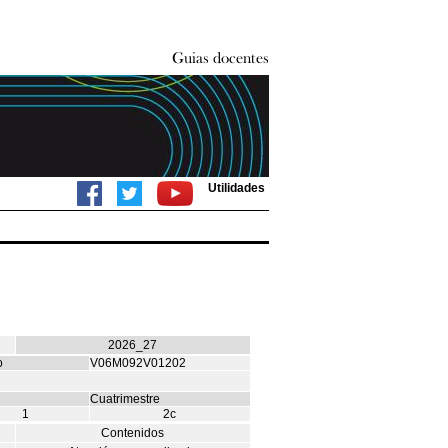
Utilidades
2026_27
o
V06M092V01202
Cuatrimestre
1
2c
Contenidos