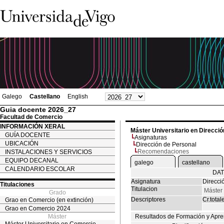
Galego
Castellano
English
Guia docente 2026_27
Facultad de Comercio
INFORMACIÓN XERAL
Máster Universitario en Direcc
GUÍA DOCENTE
Asignaturas
UBICACIÓN
Dirección de Personal
Recomendaciones
INSTALACIONES Y SERVICIOS
EQUIPO DECANAL
galego
castellano
CALENDARIO ESCOLAR
DAT
Asignatura
Direcci
Titulaciones
Titulacion
Máster
Grado
Descriptores
Cr.total
Grao en Comercio (en extinción)
Grao en Comercio 2024
Máster
Resultados de Formación y Apre