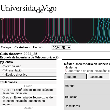
Galego
Castellano
English
Guia docente 2024_25
Escuela de Ingeniería de Telecomunicación
(*)Centro
Máster Universitario en Ciencia 
(*)Páxina web
Materias
(*)Presentación
Laboratorio de comunicacións c
(*)Equipo directivo
galego
castellano
Titulaciones
Materia
Grado
Grao en Enxeñaría de Tecnoloxías de
Telecomunicación
Titulación
Grao en Enxeñaría de Tecnoloxías de
Telecomunicación (docencia en
inglés)
Descritores
Máster