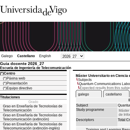
Galego
Castellano
English
Guia docente 2026_27
Escuela de Ingeniería de Telecomunicación
(*)Centro
Máster Universitario en Ciencia 
(*)Páxina web
Subjects
(*)Presentación
Quantum Communications Labor
Expected results from this subje
(*)Equipo directivo
galego
castellano
Titulaciones
Grado
Subject
Quantu
Grao en Enxeñaría de Tecnoloxías de
Study programme
Telecomunicación
Máster 
de Inf
Grao en Enxeñaría de Tecnoloxías de
Telecomunicación (extinción)
Descriptors
Total Cr
Grao en Enxeñaría de Tecnoloxías de
Telecomunicación (extinción-inglés)
Training and Learning Resu