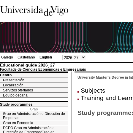
Galego
Castellano
English
Educational guide 2026_27
Facultade de Ciencias Económicas e Empresariais
Centro
University Master's Degree in I
Presentación
Localización
Subjects
Servizos ofertados
Equipo decanal
Training and Lear
Study programmes
Grao
Study programme
Grao en Administración e Dirección de
Empresas
Grao en Economía
PCEO Grao en Administración e
Dirección de Empresas/Grao en