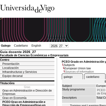
Galego
Castellano
English
Guia docente 2026_27
Facultade de Ciencias Económicas e Empresariais
Centro
PCEO Grado en Administración 
Presentación
Subjects
Localización
European Union law
Sources of information
Infraestructuras y Servicios
Equipo decanal
galego
castellano
Titulacións
Subject
Europe
Grao
Study programme
PCEO G
Grao en Administración e Dirección de
de Emp
Empresas
Descriptors
Total Cr
Grao en Economía
PCEO Grao en Administración e
Dirección de Empresas/Grao en
Training and Learning Resu