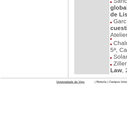
Sánch
globa
de Li
Garc
cuest
Atelier
Chal
5ª, C
Solan
Ziller
Law
, 
Universidade de Vigo
| Reitoría | Campus Universit