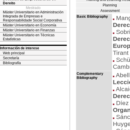
Dereito
Planning
Mestrado
Assessment
Máster Universitario en Administración
Integrada de Empresas e
Basic Bibliography
Manga
Responsabilidade Social Corporativa
Derec
Máster Universitario en Economía
Máster Universitario en Finanzas
Sobri
Máster Universitario en Técnicas
Derec
Estatísticas
Europ
Información de interese
Tirant
Web principal
Secretaría
Schüt
Bibliografía
Cambr
Complementary
Abell
Bibliography
Lecci
Alcai
Derec
Díez 
Organ
Sánch
Huyge