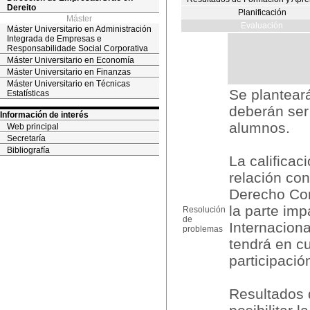
Dereito
Planificación
Máster
Evaluación
Máster Universitario en Administración
Integrada de Empresas e
Responsabilidade Social Corporativa
Máster Universitario en Economía
Máster Universitario en Finanzas
Máster Universitario en Técnicas
Se plantear
Estatísticas
deberán ser 
Información de interés
alumnos.
Web principal
Secretaría
Bibliografía
La califica
relación con
Derecho Cons
la parte imp
Resolución
de
Internaciona
problemas
tendrá en cu
participació
Resultados 