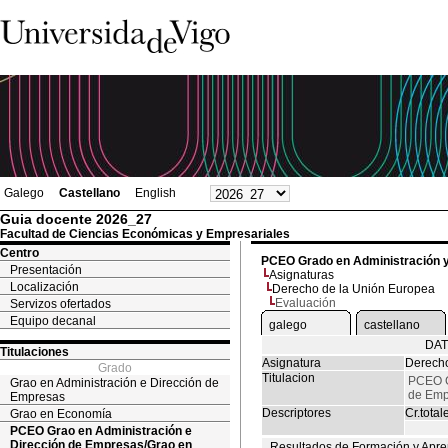
Galego
Castellano
English
Guia docente 2026_27
Facultad de Ciencias Económicas y Empresariales
Centro
PCEO Grado en Administración 
Presentación
Asignaturas
Localización
Derecho de la Unión Europea
Evaluación
Servizos ofertados
Equipo decanal
galego
castellano
DAT
Titulaciones
Asignatura
Derecho
Grado
Titulacion
PCEO G
Grao en Administración e Dirección de
de Emp
Empresas
Descriptores
Cr.total
Grao en Economía
PCEO Grao en Administración e
Dirección de Empresas/Grao en
Resultados de Formación y Apre