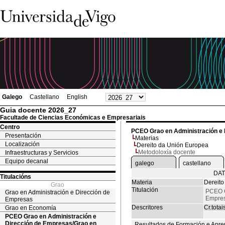
Galego
Castellano
English
Guia docente 2026_27
Facultade de Ciencias Económicas e Empresariais
Centro
PCEO Grao en Administración e 
Presentación
Materias
Localización
Dereito da Unión Europea
Metodoloxía docente
Infraestructuras y Servicios
Equipo decanal
galego
castellano
DAT
Titulacións
Materia
Dereito
Grao
Titulación
PCEO G
Grao en Administración e Dirección de
Empres
Empresas
Descritores
Cr.totai
Grao en Economía
PCEO Grao en Administración e
Dirección de Empresas/Grao en
Resultados de Formación e Apre