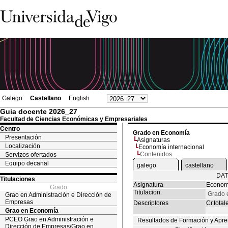
Galego
Castellano
English
Guia docente 2026_27
Facultad de Ciencias Económicas y Empresariales
Centro
Grado en Economía
Presentación
Asignaturas
Localización
Economía internacional
Contenidos
Servizos ofertados
Equipo decanal
galego
castellano
DAT
Titulaciones
Asignatura
Economí
Grado
Titulacion
Grado 
Grao en Administración e Dirección de
Empresas
Descriptores
Cr.total
Grao en Economía
PCEO Grao en Administración e
Resultados de Formación y Apre
Dirección de Empresas/Grao en