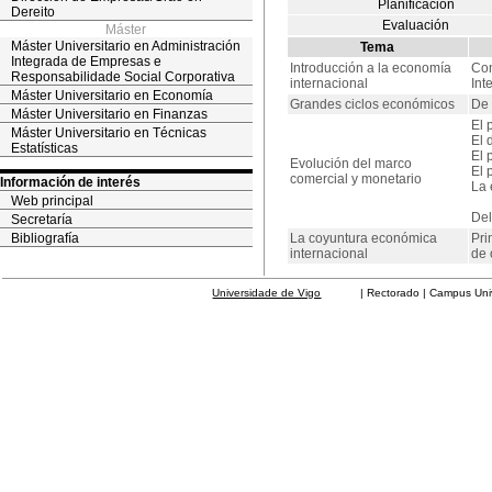
Planificación
Dereito
Evaluación
Máster
Máster Universitario en Administración
Tema
Integrada de Empresas e
Introducción a la economía
Con
Responsabilidade Social Corporativa
internacional
Int
Máster Universitario en Economía
Grandes ciclos económicos
De 
Máster Universitario en Finanzas
El 
Máster Universitario en Técnicas
El 
Estatísticas
El 
Evolución del marco
El 
comercial y monetario
Información de interés
La 
Web principal
Del
Secretaría
Bibliografía
La coyuntura económica
Pri
internacional
de 
Universidade de Vigo
| Rectorado | Campus Universit