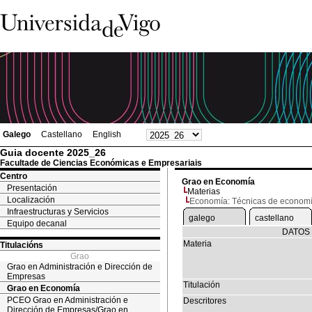
Galego
Castellano
English
Guia docente 2025_26
Facultade de Ciencias Económicas e Empresariais
Centro
Grao en Economía
Presentación
Materias
Localización
Economía: Técnicas de economí
Infraestructuras y Servicios
galego
castellano
Equipo decanal
DATOS 
Materia
Titulacións
Grao
Grao en Administración e Dirección de
Empresas
Titulación
Grao en Economía
PCEO Grao en Administración e
Descritores
Dirección de Empresas/Grao en