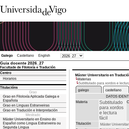
Galego
Castellano
English
Guia docente 2026_27
Facultade de Filoloxía e Tradución
Centro
Máster Universitario en Traduci
Horarios
Materias
Subtitulado para xordos e lectura
Titulacións
galego
castellano
Grao
Grao en Filoloxía Aplicada Galega e
DATOS IDENT
Española
Materia
Subtitulado
C
Grao en Linguas Estranxeiras
para xordos
Grao en Tradución e Interpretación
e lectura
Mestrado
fácil
Máster Universitario en Ensino do
Español como Lingua Estranxeira ou
Titulación
Máster Universita
Segunda Lingua