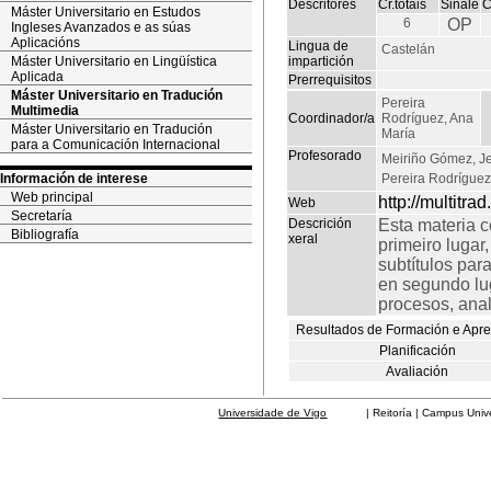
Descritores
Cr.totais
Sinale
C
Máster Universitario en Estudos
6
OP
Ingleses Avanzados e as súas
Aplicacións
Lingua de
Castelán
Máster Universitario en Lingüística
impartición
Aplicada
Prerrequisitos
Máster Universitario en Tradución
Pereira
Multimedia
Coordinador/a
Rodríguez, Ana
Máster Universitario en Tradución
María
para a Comunicación Internacional
Profesorado
Meiriño Gómez, J
Información de interese
Pereira Rodríguez
Web principal
http://multitra
Web
Secretaría
Descrición
Esta materia 
Bibliografía
xeral
primeiro lugar
subtítulos par
en segundo lug
procesos, anal
Resultados de Formación e Apr
Planificación
Avaliación
Universidade de Vigo
| Reitoría | Campus Universit