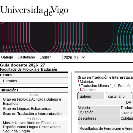
Galego
Castellano
English
Guia docente 2026_27
Facultade de Filoloxía e Tradución
Centro
Grao en Tradución e Interpretaci
Horarios
Materias
Tradución idioma 1, III: Francés
Contidos
Titulacións
Grao
galego
castellano
Grao en Filoloxía Aplicada Galega e
DAT
Española
Materia
Traduci
Grao en Linguas Estranxeiras
Titulación
Grao e
Grao en Tradución e Interpretación
Mestrado
Descritores
Cr.totai
Máster Universitario en Ensino do
Español como Lingua Estranxeira ou
Resultados de Formación e Apre
Segunda Lingua