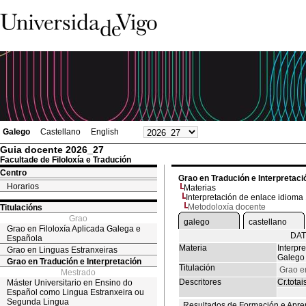
Galego
Castellano
English
Guia docente 2026_27
Facultade de Filoloxía e Tradución
Centro
Grao en Tradución e Interpretaci
Horarios
Materias
Interpretación de enlace idioma
Metodoloxía docente
Titulacións
Grao
galego
castellano
Grao en Filoloxía Aplicada Galega e
DAT
Española
Materia
Interpr
Grao en Linguas Estranxeiras
Galego
Grao en Tradución e Interpretación
Titulación
Grao e
Mestrado
Descritores
Cr.totai
Máster Universitario en Ensino do
Español como Lingua Estranxeira ou
Segunda Lingua
Resultados de Formación e Apre