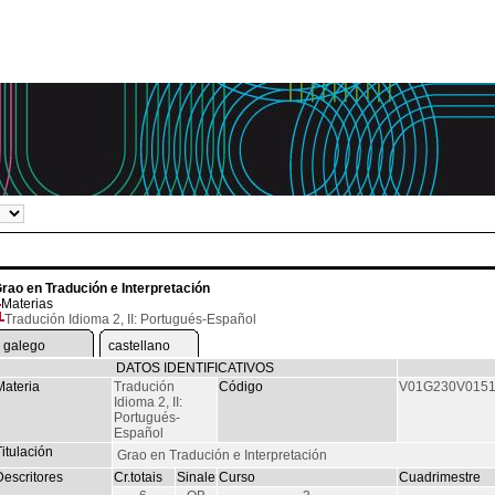
rao en Tradución e Interpretación
Materias
Tradución Idioma 2, II: Portugués-Español
galego
castellano
DATOS IDENTIFICATIVOS
Materia
Tradución
Código
V01G230V015
Idioma 2, II:
Portugués-
Español
itulación
Grao en Tradución e Interpretación
Descritores
Cr.totais
Sinale
Curso
Cuadrimestre