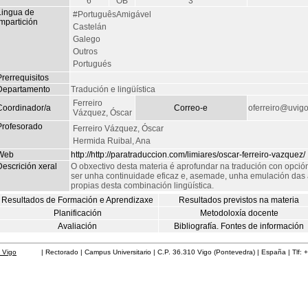
6
OB
3
Lingua de
#PortuguêsAmigável
mpartición
Castelán
Galego
Outros
Portugués
rerrequisitos
Departamento
Tradución e lingüística
Ferreiro
Coordinador/a
Correo-e
oferreiro@uvigo
Vázquez, Óscar
Profesorado
Ferreiro Vázquez, Óscar
Hermida Ruibal, Ana
Web
http://http://paratraduccion.com/limiares/oscar-ferreiro-vazquez/
escrición xeral
O obxectivo desta materia é aprofundar na tradución con opci
ser unha continuidade eficaz e, asemade, unha emulación das a
propias desta combinación lingüística.
Resultados de Formación e Aprendizaxe
Resultados previstos na materia
Planificación
Metodoloxía docente
Avaliación
Bibliografía. Fontes de información
 Vigo
| Rectorado | Campus Universitario | C.P. 36.310 Vigo (Pontevedra) | España | Tlf: 