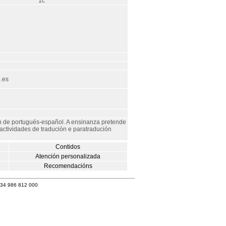
1c
.es
ón de portugués-español. A ensinanza pretende
ctividades de tradución e paratradución
Contidos
Atención personalizada
Recomendacións
+34 986 812 000