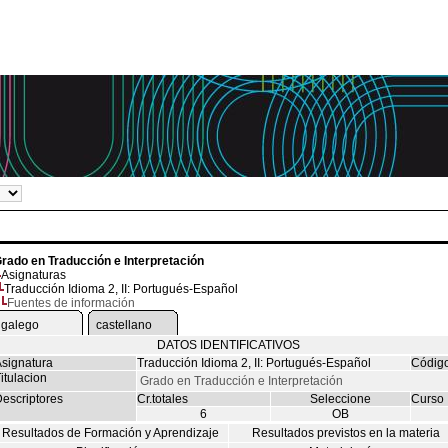
rado en Traducción e Interpretación
Asignaturas
Traducción Idioma 2, II: Portugués-Español
Fuentes de información
galego
castellano
DATOS IDENTIFICATIVOS
signatura
Traducción Idioma 2, II: Portugués-Español
Códig
itulacion
Grado en Traducción e Interpretación
escriptores
Cr.totales
Seleccione
Curso
6
OB
Resultados de Formación y Aprendizaje
Resultados previstos en la materia