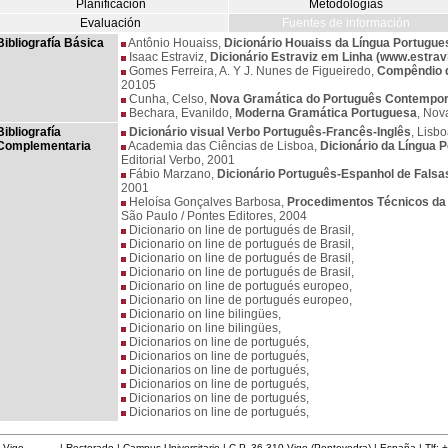
Planificación
Metodologías
Evaluación
Fuentes de información
Bibliografía Básica
Antônio Houaiss,
Dicionário Houaiss da Língua Portugue
Isaac Estraviz,
Dicionário Estraviz em Linha (www.estravi
Gomes Ferreira, A. Y J. Nunes de Figueiredo,
Compêndio d
20105
Cunha, Celso,
Nova Gramática do Português Contempo
Bechara, Evanildo,
Moderna Gramática Portuguesa
, Nov
Bibliografía
Dicionário visual Verbo Português-Francês-Inglês
, Lisb
Complementaria
Academia das Ciências de Lisboa,
Dicionário da Língua
Editorial Verbo, 2001
Fábio Marzano,
Dicionário Português-Espanhol de Fals
2001
Heloísa Gonçalves Barbosa,
Procedimentos Técnicos da
São Paulo / Pontes Editores, 2004
Dicionario on line de portugués de Brasil,
Dicionario on line de portugués de Brasil,
Dicionario on line de portugués de Brasil,
Dicionario on line de portugués de Brasil,
Dicionario on line de portugués europeo,
Dicionario on line de portugués europeo,
Dicionario on line bilingües,
Dicionario on line bilingües,
Dicionarios on line de portugués,
Dicionarios on line de portugués,
Dicionarios on line de portugués,
Dicionarios on line de portugués,
Dicionarios on line de portugués,
Dicionarios on line de portugués,
 Vigo
| Rectorado | Campus Universitario | C.P. 36.310 Vigo (Pontevedra) | España | Tlf: 