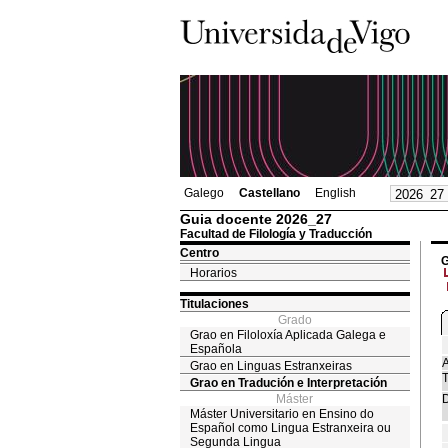
Galego
Castellano
English
Guia docente 2026_27
Facultad de Filología y Traducción
Centro
G
Horarios
Titulaciones
Grado
Grao en Filoloxía Aplicada Galega e
Española
A
Grao en Linguas Estranxeiras
T
Grao en Tradución e Interpretación
Máster
D
Máster Universitario en Ensino do
Español como Lingua Estranxeira ou
Segunda Lingua