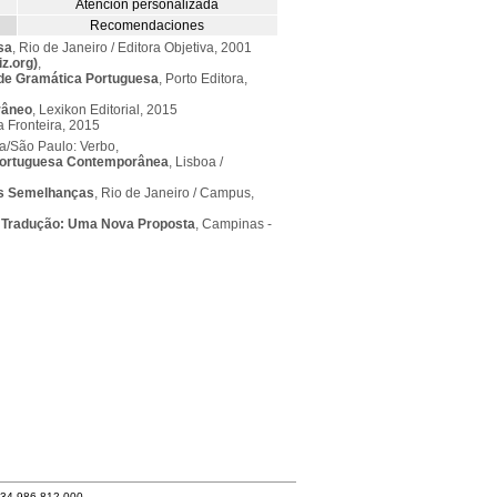
Atención personalizada
Recomendaciones
sa
, Rio de Janeiro / Editora Objetiva, 2001
z.org)
,
e Gramática Portuguesa
, Porto Editora,
râneo
, Lexikon Editorial, 2015
a Fronteira, 2015
oa/São Paulo: Verbo,
 Portuguesa Contemporânea
, Lisboa /
as Semelhanças
, Rio de Janeiro / Campus,
 Tradução: Uma Nova Proposta
, Campinas -
+34 986 812 000