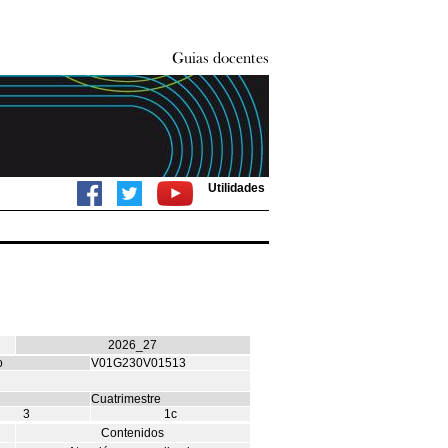
Utilidades
2026_27
o
V01G230V01513
Cuatrimestre
3
1c
Contenidos