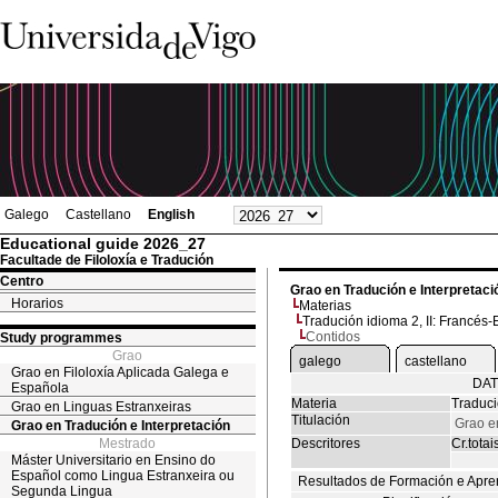
Galego
Castellano
English
Educational guide 2026_27
Facultade de Filoloxía e Tradución
Centro
Grao en Tradución e Interpretaci
Horarios
Materias
Tradución idioma 2, II: Francés
Contidos
Study programmes
Grao
galego
castellano
Grao en Filoloxía Aplicada Galega e
DAT
Española
Materia
Traduci
Grao en Linguas Estranxeiras
Titulación
Grao e
Grao en Tradución e Interpretación
Mestrado
Descritores
Cr.totai
Máster Universitario en Ensino do
Español como Lingua Estranxeira ou
Resultados de Formación e Apre
Segunda Lingua