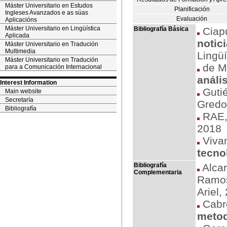
Máster Universitario en Estudos
Planificación
Ingleses Avanzados e as súas
Evaluación
Aplicacións
Máster Universitario en Lingüística
Bibliografía Básica
Ciapu
Aplicada
notic
Máster Universitario en Tradución
Multimedia
Lingüí
Máster Universitario en Tradución
de Mi
para a Comunicación Internacional
análi
Interest Information
Gutié
Main website
Secretaría
Gredo
Bibliografía
RAE
2018
Vivan
tecno
Bibliografía
Alcar
Complementaria
Ramos
Ariel,
Cabré
metod