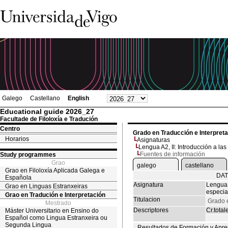
Galego
Castellano
English
Educational guide 2026_27
Facultade de Filoloxía e Tradución
Centro
Grado en Traducción e Interpret
Horarios
Asignaturas
Lengua A2, II: Introducción a la
Fuentes de información
Study programmes
Grao
galego
castellano
Grao en Filoloxía Aplicada Galega e
DAT
Española
Asignatura
Lengua 
Grao en Linguas Estranxeiras
especia
Grao en Tradución e Interpretación
Titulacion
Grado e
Mestrado
Descriptores
Cr.total
Máster Universitario en Ensino do
Español como Lingua Estranxeira ou
Segunda Lingua
Resultados de Formación y Apre