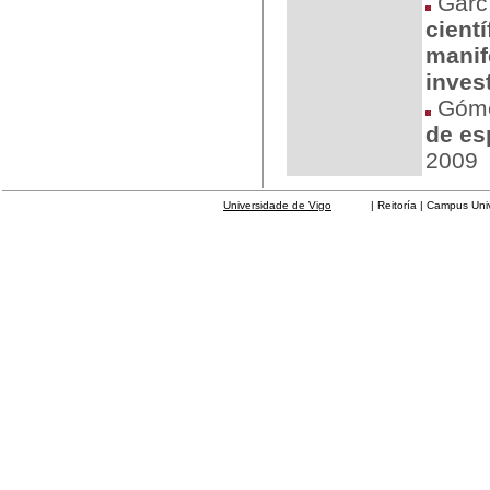
Garcí
cient
manif
inves
Gómez
de es
2009
Universidade de Vigo
| Reitoría | Campus Universit