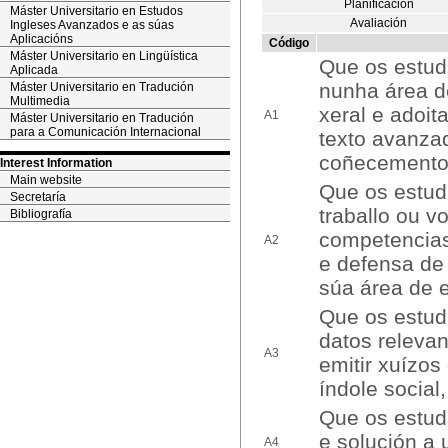
Planificación
Máster Universitario en Estudos
Avaliación
Ingleses Avanzados e as súas
Aplicacións
Código
Máster Universitario en Lingüística
Que os estud
Aplicada
nunha área d
Máster Universitario en Tradución
Multimedia
xeral e adoit
A1
Máster Universitario en Tradución
para a Comunicación Internacional
texto avanza
coñecementos
Interest Information
Main website
Que os estud
Secretaría
traballo ou 
Bibliografía
competencias
A2
e defensa de
súa área de 
Que os estuda
datos releva
A3
emitir xuízos
índole social,
Que os estuda
e solución a 
A4