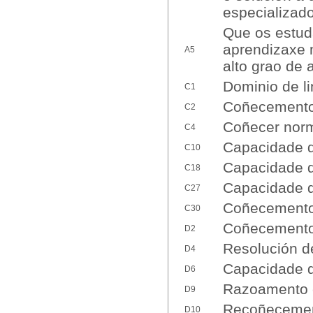
especializado
Que os estud
aprendizaxe 
A5
alto grao de 
Dominio de l
C1
Coñecemento d
C2
Coñecer norm
C4
Capacidade d
C10
Capacidade d
C18
Capacidade d
C27
Coñecemento
C30
Coñecemento 
D2
Resolución d
D4
Capacidade d
D6
Razoamento c
D9
Recoñecement
D10