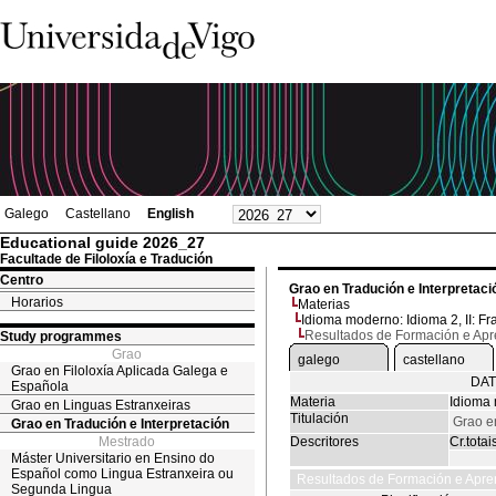
Galego
Castellano
English
Educational guide 2026_27
Facultade de Filoloxía e Tradución
Centro
Grao en Tradución e Interpretaci
Horarios
Materias
Idioma moderno: Idioma 2, II: F
Resultados de Formación e Ap
Study programmes
Grao
galego
castellano
Grao en Filoloxía Aplicada Galega e
DAT
Española
Materia
Idioma 
Grao en Linguas Estranxeiras
Titulación
Grao e
Grao en Tradución e Interpretación
Mestrado
Descritores
Cr.totai
Máster Universitario en Ensino do
Español como Lingua Estranxeira ou
Resultados de Formación e Apre
Segunda Lingua