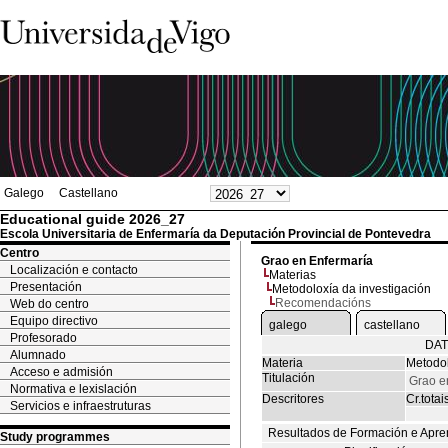
Galego
Castellano
Educational guide 2026_27
Escola Universitaria de Enfermaría da Deputación Provincial de Pontevedra
Centro
Grao en Enfermaría
Localización e contacto
Materias
Presentación
Metodoloxía da investigación
Recomendacións
Web do centro
Equipo directivo
galego
castellano
Profesorado
DAT
Alumnado
Materia
Metodol
Acceso e admisión
Titulación
Grao e
Normativa e lexislación
Descritores
Cr.totai
Servicios e infraestruturas
Resultados de Formación e Apre
Study programmes