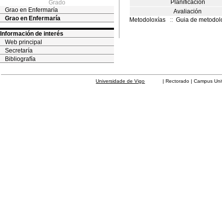
Planificación
Grado
Grao en Enfermaría
Avaliación
Grao en Enfermaría
Metodoloxías
::
Guia de metodol
Información de interés
Web principal
Secretaría
Bibliografía
Universidade de Vigo
| Rectorado | Campus Universit