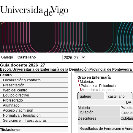
Galego
Castellano
Guia docente 2026_27
Escola Universitaria de Enfermaría de la Deputación Provincial de Pontevedra
Centro
Grao en Enfermaría
Localización y contacto
Materias
Presentación
Psicoloxía: Psicoloxía
Metodoloxía docente
Web del centro
Equipo directivo
galego
castellano
Profesorado
DAT
Alumnado
Materia
Psicolo
Acceso y admisión
Titulación
Grao e
Normativa y legislación
Descritores
Cr.totai
Servicios e infraestructuras
Resultados de Formación e Apre
Titulaciones