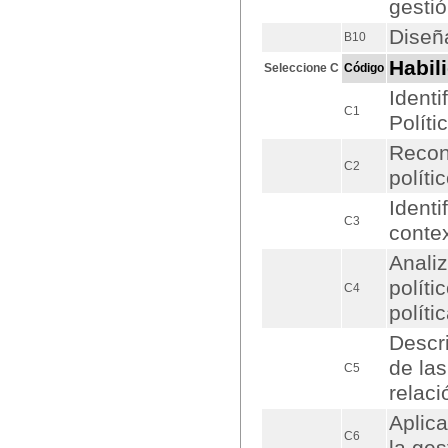
gestió
Diseñ
B10
Habil
Seleccione C
Código
Identi
C1
Políti
Recono
C2
políti
Identi
C3
contex
Anali
políti
C4
políti
Descri
de las
C5
relaci
Aplica
C6