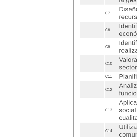
la ge
Diseñ
C7
recur
Identi
C8
econó
Identi
C9
realiz
Valor
C10
sector
Planif
C11
Analiz
C12
funci
Aplica
social
C13
cualit
Utiliz
C14
comuni