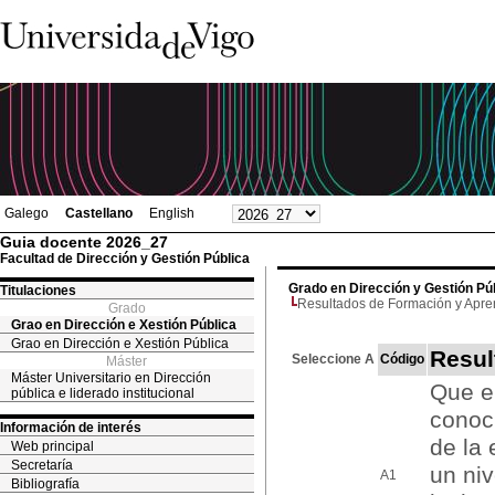
Galego
Castellano
English
Guia docente 2026_27
Facultad de Dirección y Gestión Pública
Grado en Dirección y Gestión Pú
Titulaciones
Resultados de Formación y Apre
Grado
Grao en Dirección e Xestión Pública
Grao en Dirección e Xestión Pública
Resul
Seleccione A
Código
Máster
Máster Universitario en Dirección
Que e
pública e liderado institucional
conoc
Información de interés
de la 
Web principal
Secretaría
un niv
A1
Bibliografía