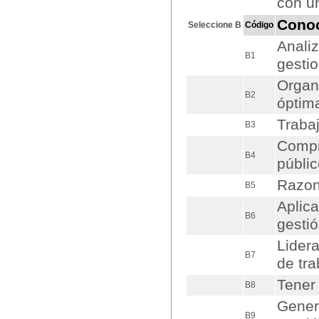
con u
Cono
Seleccione B
Código
Analiz
B1
gestio
Organi
B2
óptim
Trabaj
B3
Compr
B4
públi
Razon
B5
Aplica
B6
gestió
Lider
B7
de tra
Tener 
B8
Gener
B9