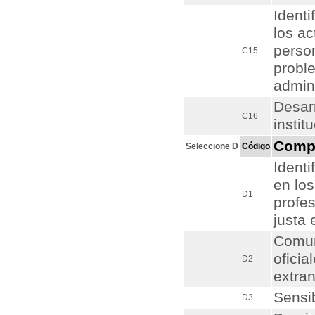
Identi
los ac
person
C15
proble
admini
Desarr
C16
instit
Comp
Seleccione D
Código
Identi
en los
D1
profe
justa 
Comuni
oficia
D2
extran
Sensi
D3