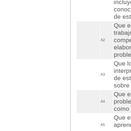
inclu
conoc
de es
Que e
trabaj
compe
A2
elabo
probl
Que lo
interp
A3
de est
sobre 
Que e
probl
A4
como 
Que e
apren
A5