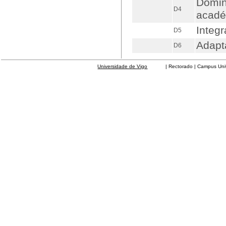
Domina
D4
acadé
Integ
D5
Adapt
D6
Universidade de Vigo
| Rectorado | Campus Universit