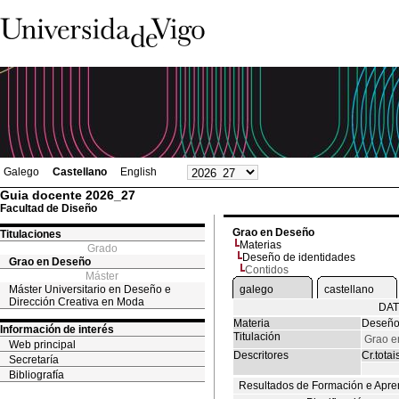
Galego
Castellano
English
Guia docente 2026_27
Facultad de Diseño
Grao en Deseño
Titulaciones
Materias
Grado
Deseño de identidades
Grao en Deseño
Contidos
Máster
Máster Universitario en Deseño e
galego
castellano
Dirección Creativa en Moda
DAT
Materia
Deseño
Información de interés
Titulación
Grao e
Web principal
Descritores
Cr.totai
Secretaría
Bibliografía
Resultados de Formación e Apre