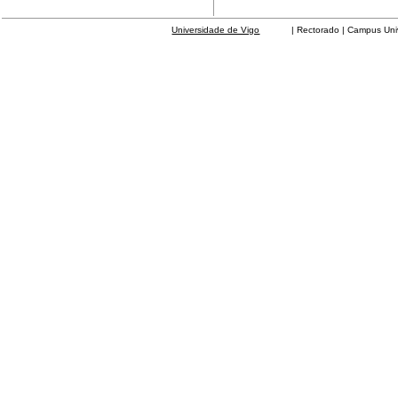
Universidade de Vigo
| Rectorado | Campus Universit