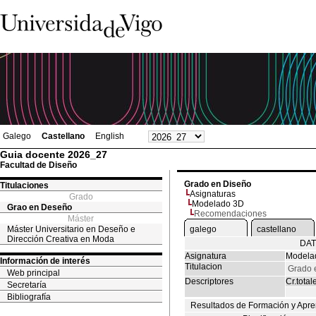
Galego
Castellano
English
Guia docente 2026_27
Facultad de Diseño
Grado en Diseño
Titulaciones
Asignaturas
Grado
Modelado 3D
Grao en Deseño
Recomendaciones
Máster
Máster Universitario en Deseño e
galego
castellano
Dirección Creativa en Moda
DAT
Asignatura
Modela
Información de interés
Titulacion
Grado 
Web principal
Descriptores
Cr.total
Secretaría
Bibliografía
Resultados de Formación y Apre