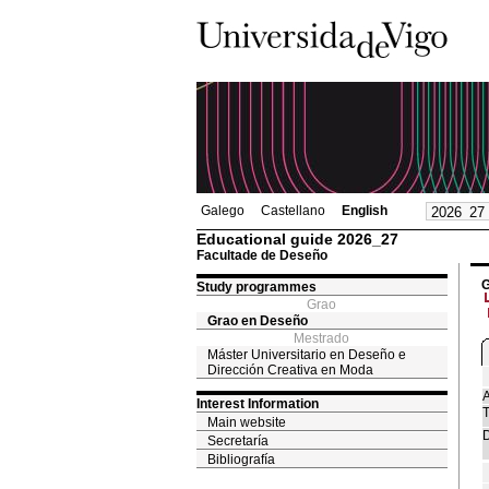
Galego
Castellano
English
Educational guide 2026_27
Facultade de Deseño
G
Study programmes
Grao
Grao en Deseño
Mestrado
Máster Universitario en Deseño e
Dirección Creativa en Moda
A
Interest Information
T
Main website
D
Secretaría
Bibliografía