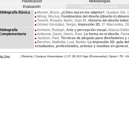
Planificación
Metodologías
Evaluación
Fuentes de información
Bibliografía Básica
Munari, Bruno,
¿Cómo nacen los objetos?
, Gustavo Gili, 
Wong, Wucius,
Fundmentos del diseño (diseño tri-dimens
Torrent, Rosalía; Marín, Joan M.,
Historia del diseño indust
Gómez González, Sergio,
Impresión 3D
, 2ª, Marcombo, 2
Bibliografía
Arnheim, Rudoph,
Arte y percepción visual
, Alianza Edito
Complementaria
Ambrose, Gavin; Harris, Paul,
La forma en el diseño
, Parr
Jackson, Paul,
Técnicas de plegado para diseñadores y 
Berchon, Mathilde; Luyt, Bertier,
La impresión 3D: guía def
estudiantes, profesionales, artistas y manitas en general
de Vigo
| Reitoría | Campus Universitario | C.P. 36.310 Vigo (Pontevedra) | Spain | Tlf: +3