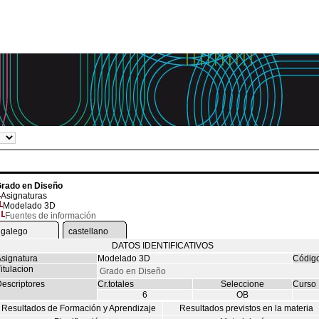
rado en Diseño
Asignaturas
Modelado 3D
Fuentes de información
galego
castellano
DATOS IDENTIFICATIVOS
signatura
Modelado 3D
Códig
itulacion
Grado en Diseño
escriptores
Cr.totales
Seleccione
Curso
6
OB
Resultados de Formación y Aprendizaje
Resultados previstos en la materia