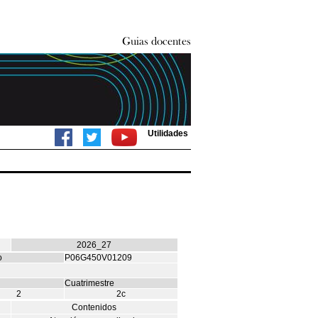
Utilidades
2026_27
o
P06G450V01209
Cuatrimestre
2
2c
Contenidos