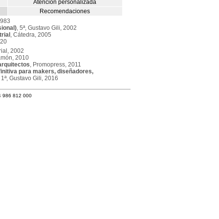
Atención personalizada
Recomendaciones
1983
ional)
, 5ª, Gustavo Gili, 2002
rial
, Cátedra, 2005
020
rial, 2002
amón, 2010
arquitectos
, Promopress, 2011
initiva para makers, diseñadores,
, 1ª, Gustavo Gili, 2016
4 986 812 000