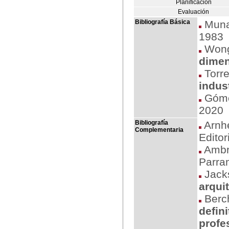
Planificación
Evaluación
Bibliografía Básica
Muna
1983
Wong
dimen
Torre
indust
Góme
2020
Bibliografía
Arnh
Complementaria
Editor
Ambro
Parra
Jack
arqui
Berch
defin
profe