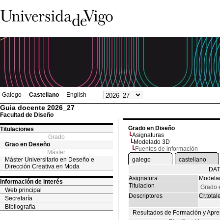
Galego
Castellano
English
Guia docente 2026_27
Facultad de Diseño
Grado en Diseño
Titulaciones
Asignaturas
Grado
Modelado 3D
Grao en Deseño
Fuentes de información
Máster
Máster Universitario en Deseño e
galego
castellano
Dirección Creativa en Moda
DAT
Asignatura
Modela
Información de interés
Titulacion
Grado 
Web principal
Descriptores
Cr.total
Secretaría
Bibliografía
Resultados de Formación y Apre