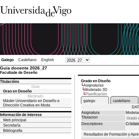
Galego
Castellano
English
Guia docente 2026_27
Facultade de Deseño
Grado en Diseño
Titulacións
Asignaturas
Grao
Modelado 3D
Grao en Deseño
Planificación
Mestrado
Máster Universitario en Deseño e
galego
castellano
Dirección Creativa en Moda
DAT
Asignatura
Modela
Información de interese
Titulacion
Grado 
Web principal
Descriptores
Cr.total
Secretaría
Bibliografía
Resultados de Formación y Apre