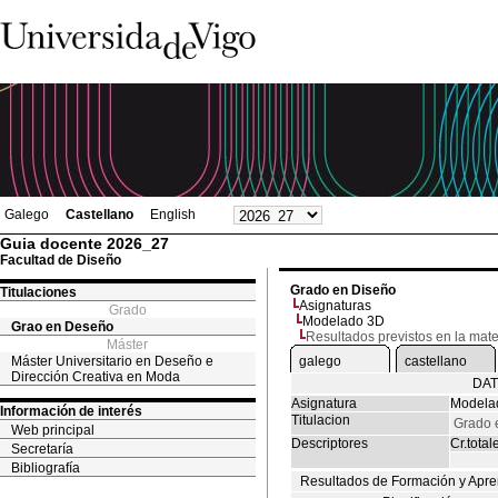
Galego
Castellano
English
Guia docente 2026_27
Facultad de Diseño
Grado en Diseño
Titulaciones
Asignaturas
Grado
Modelado 3D
Grao en Deseño
Resultados previstos en la mate
Máster
Máster Universitario en Deseño e
galego
castellano
Dirección Creativa en Moda
DAT
Asignatura
Modela
Información de interés
Titulacion
Grado 
Web principal
Descriptores
Cr.total
Secretaría
Bibliografía
Resultados de Formación y Apre