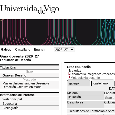
Galego
Castellano
English
Guia docente 2026_27
Facultade de Deseño
Grao en Deseño
Titulacións
Materias
Grao
Laboratorio integrado: Proceso
Grao en Deseño
Metodoloxía docente
Mestrado
Máster Universitario en Deseño e
galego
castellano
Dirección Creativa en Moda
DAT
Materia
Laborat
Información de interese
Titulación
Grao e
Web principal
Descritores
Cr.totai
Secretaría
Bibliografía
Resultados de Formación e Apre