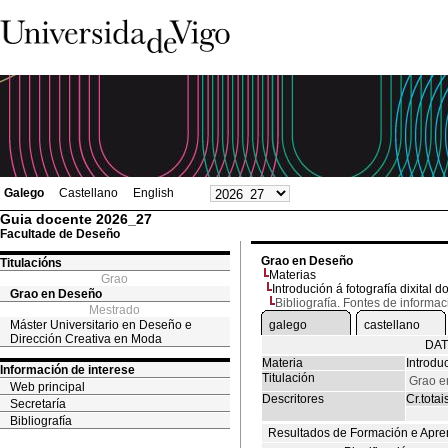
Galego
Castellano
English
Guia docente 2026_27
Facultade de Deseño
Grao en Deseño
Titulacións
Materias
Grao
Introdución á fotografía dixital d
Grao en Deseño
Bibliografía. Fontes de informac
Mestrado
Máster Universitario en Deseño e
galego
castellano
Dirección Creativa en Moda
DAT
Materia
Introduc
Información de interese
Titulación
Grao e
Web principal
Descritores
Cr.totai
Secretaría
Bibliografía
Resultados de Formación e Apre