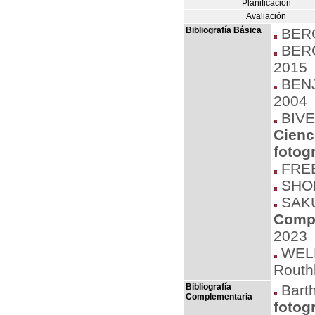
Planificación
Avaliación
Bibliografía Básica
BERG
BERG
2015
BENJ
2004
BIVER
Cienc
fotog
FREE
SHOR
SAKU
Compo
2023
WELL
Routh
Bibliografía
Barth
Complementaria
fotogr