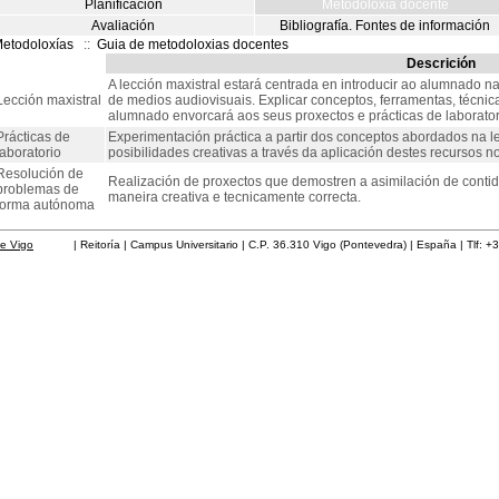
Planificación
Metodoloxía docente
Avaliación
Bibliografía. Fontes de información
etodoloxías
::
Guia de metodoloxias docentes
Descrición
A lección maxistral estará centrada en introducir ao alumnado na 
Lección maxistral
de medios audiovisuais. Explicar conceptos, ferramentas, técnic
alumnado envorcará aos seus proxectos e prácticas de laborator
Prácticas de
Experimentación práctica a partir dos conceptos abordados na le
laboratorio
posibilidades creativas a través da aplicación destes recursos no 
Resolución de
Realización de proxectos que demostren a asimilación de contid
problemas de
maneira creativa e tecnicamente correcta.
forma autónoma
de Vigo
| Reitoría | Campus Universitario | C.P. 36.310 Vigo (Pontevedra) | España | Tlf: +