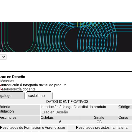
rao en Deseño
Materias
Introdución á fotografía dixital do produto
Metodoloxía docente
galego
castellano
DATOS IDENTIFICATIVOS
ateria
Introdución á fotografía dixital do produto
Código
itulación
Grao en Deseño
escritores
Cr.totais
Sinale
Curso
6
OB
Resultados de Formación e Aprendizaxe
Resultados previstos na materia