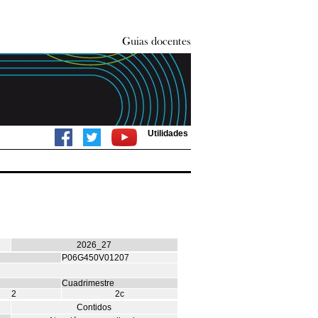
Utilidades
2026_27
P06G450V01207
Cuadrimestre
2
2c
Contidos