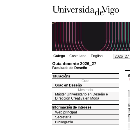
Galego
Castellano
English
Guia docente 2026_27
Facultade de Deseño
G
Titulacións
Grao
Grao en Deseño
Mestrado
Máster Universitario en Deseño e
Dirección Creativa en Moda
M
Información de interese
T
Web principal
D
Secretaría
Bibliografía