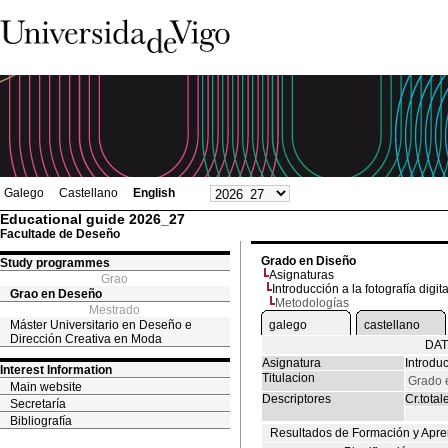
Galego
Castellano
English
Educational guide 2026_27
Facultade de Deseño
Grado en Diseño
Study programmes
Asignaturas
Grao
Introducción a la fotografía digit
Grao en Deseño
Metodologías
Mestrado
Máster Universitario en Deseño e
galego
castellano
Dirección Creativa en Moda
DAT
Asignatura
Introduc
Interest Information
Titulacion
Grado 
Main website
Descriptores
Cr.total
Secretaría
Bibliografía
Resultados de Formación y Apre