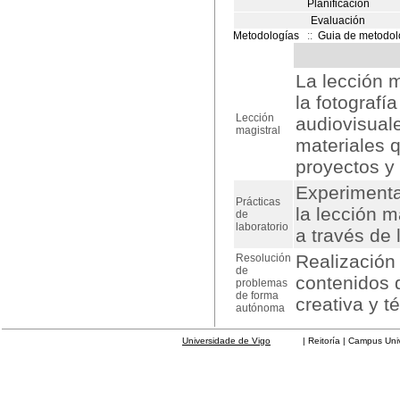
Planificación
Evaluación
Metodologías
::
Guia de metodol
La lección m
la fotografí
Lección
audiovisuale
magistral
materiales 
proyectos y 
Experimenta
Prácticas
la lección m
de
laboratorio
a través de 
Realización
Resolución
de
contenidos 
problemas
de forma
creativa y t
autónoma
Universidade de Vigo
| Reitoría | Campus Universit