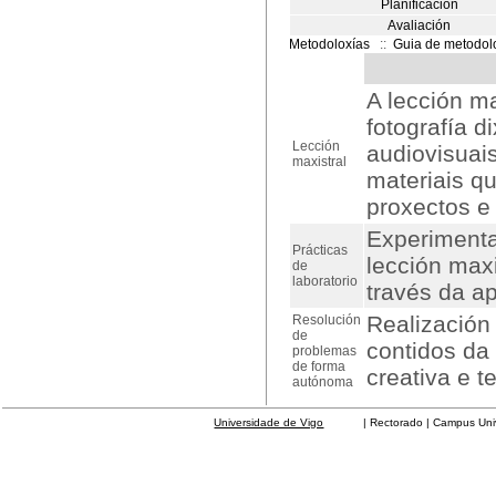
Planificación
Avaliación
Metodoloxías
::
Guia de metodol
A lección ma
fotografía d
Lección
audiovisuais
maxistral
materiais q
proxectos e 
Experimenta
Prácticas
lección maxi
de
laboratorio
través da ap
Realización
Resolución
de
contidos da
problemas
de forma
creativa e t
autónoma
Universidade de Vigo
| Rectorado | Campus Universit