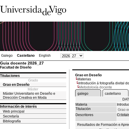
Galego
Castellano
English
Guia docente 2026_27
Facultad de Diseño
Grao en Deseño
Titulaciones
Materias
Grado
Introdución á fotografía dixital d
Grao en Deseño
Metodoloxía docente
Máster
Máster Universitario en Deseño e
galego
castellano
Dirección Creativa en Moda
DAT
Materia
Introduc
Información de interés
Titulación
Grao e
Web principal
Descritores
Cr.totai
Secretaría
Bibliografía
Resultados de Formación e Apre