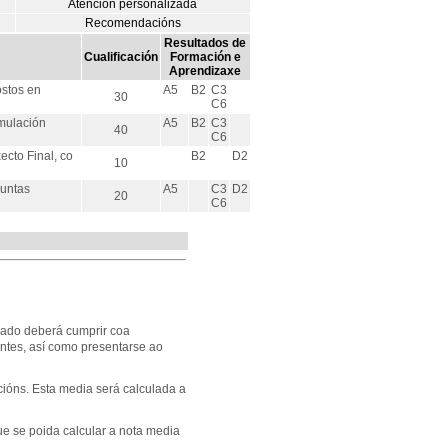
Atención personalizada
Recomendacións
Resultados de
Cualificación
Formación e
Aprendizaxe
ostos en
A5
B2
C3
30
C6
rmulación
A5
B2
C3
40
C6
cto Final, co
B2
D2
10
untas
A5
C3
D2
20
C6
nado deberá cumprir coa
entes, así como presentarse ao
cións. Esta media será calculada a
e se poida calcular a nota media