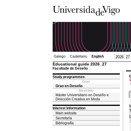
Galego
Castellano
English
Educational guide 2026_27
Facultade de Deseño
G
Study programmes
Grao
Grao en Deseño
Mestrado
Máster Universitario en Deseño e
Dirección Creativa en Moda
M
Interest Information
T
Main website
D
Secretaría
Bibliografía