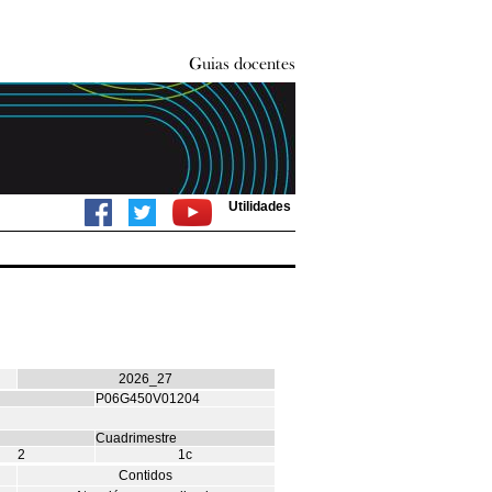
Utilidades
2026_27
P06G450V01204
Cuadrimestre
2
1c
Contidos