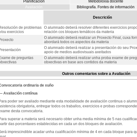
Planificación
Metodoloxía docente
Avaliación
Bibliografía. Fontes de información
Descrición
Resolución de problemas
O alumnado deberá resolver diferentes exercicios prop
e/ou exercicios
relación cos bloques temáticos da materia
O alumnado deberá realizar un Proxecto Final, cuxa fo
Proxecto
abordará todos os aspectos da materia
O alumnado deberá realizar a presentación do seu Proxe
Presentación
apoio de medios audiovisuais axeitados
Exame de preguntas
O alumnado deberá realizar unha proba exame de preg
obxectivas
obxectivas en base aos contidos da materia
Outros comentarios sobre a Avaliación
Convocatoria ordinaria de xuño
— Avaliación contínua
Para poder ser avaliado mediante esta modalidade de avaliación continua o alum
asistencia obrigatoria, entregar todos os traballos, exercicios e probas correspond
exame desta convocatoria.
Para superar a materia será necesario obter unha media mínima de 5 nas cualifica
partir das porcentaxes establecidas en cada un dos bloques de avaliación.
Será imprescindible acadar unha cualificación mínima de 4 en cada bloque para qu
inal.