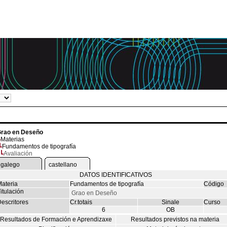
rao en Deseño
Materias
Fundamentos de tipografía
Avaliación
galego
castellano
DATOS IDENTIFICATIVOS
ateria
Fundamentos de tipografía
Código
itulación
Grao en Deseño
escritores
Cr.totais
Sinale
Curso
6
OB
Resultados de Formación e Aprendizaxe
Resultados previstos na materia