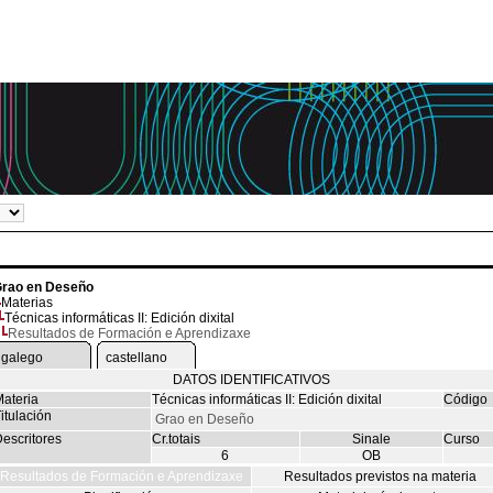
rao en Deseño
Materias
Técnicas informáticas II: Edición dixital
Resultados de Formación e Aprendizaxe
galego
castellano
DATOS IDENTIFICATIVOS
ateria
Técnicas informáticas II: Edición dixital
Código
itulación
Grao en Deseño
escritores
Cr.totais
Sinale
Curso
6
OB
Resultados de Formación e Aprendizaxe
Resultados previstos na materia