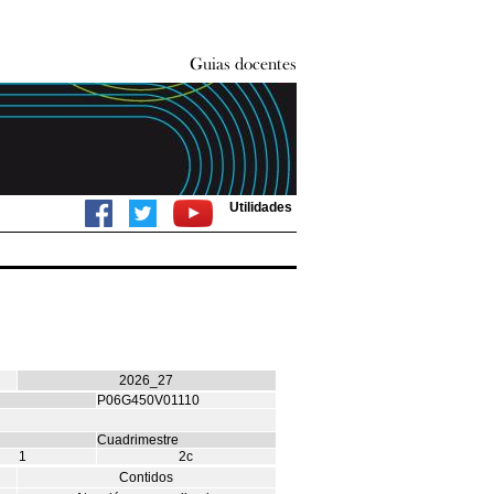
Utilidades
2026_27
P06G450V01110
Cuadrimestre
1
2c
Contidos