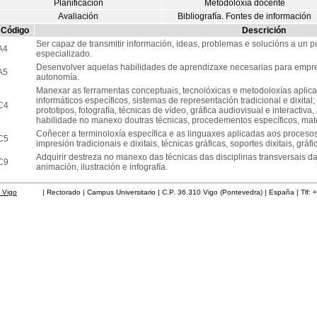
Planificación
Metodoloxía docente
Avaliación
Bibliografía. Fontes de información
Código
Descrición
Ser capaz de transmitir información, ideas, problemas e solucións a un 
A4
especializado.
Desenvolver aquelas habilidades de aprendizaxe necesarias para empren
A5
autonomía.
Manexar as ferramentas conceptuais, tecnolóxicas e metodoloxías aplic
informáticos específicos, sistemas de representación tradicional e dixita
C4
prototipos, fotografía, técnicas de vídeo, gráfica audiovisual e interactiv
habilidade no manexo doutras técnicas, procedementos específicos, mate
Coñecer a terminoloxía específica e as linguaxes aplicadas aos proceso
C5
impresión tradicionais e dixitais, técnicas gráficas, soportes dixitais, grá
Adquirir destreza no manexo das técnicas das disciplinas transversais da 
C9
animación, ilustración e infografía.
 Vigo
| Rectorado | Campus Universitario | C.P. 36.310 Vigo (Pontevedra) | España | Tlf: 