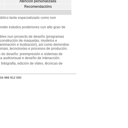
Atención personalizada
Recomendacións
público tanto especializado como non
der estudos posteriores cun alto grao de
ables nun proxecto de deseño (programas
l; construción de maquetas, modelos e
a, animación e ilustración), así como demostrar
riais, tecnoloxías e procesos de produción.
s do deseño: preimpresión e sistemas de
fica audiovisual e deseño de interacción.
fotografía, edición de vídeo, técnicas de
+34 986 812 000