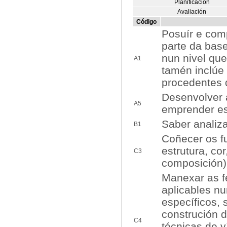
Planificación
Avaliación
Código
Posuír e com
parte da base
nun nivel que
A1
tamén inclúe
procedentes 
Desenvolver 
A5
emprender es
Saber analiza
B1
Coñecer os f
estrutura, co
C3
composición)
Manexar as f
aplicables n
específicos, 
construción d
C4
técnicas de v