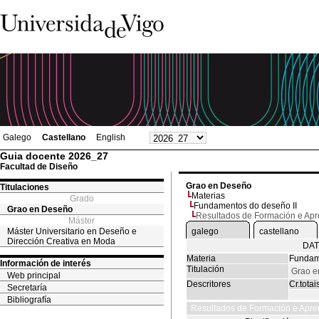
Galego
Castellano
English
Guia docente 2026_27
Facultad de Diseño
Grao en Deseño
Titulaciones
Materias
Grado
Fundamentos do deseño II
Grao en Deseño
Resultados de Formación e Ap
Máster
Máster Universitario en Deseño e
galego
castellano
Dirección Creativa en Moda
DAT
Materia
Fundam
Información de interés
Titulación
Grao e
Web principal
Descritores
Cr.totai
Secretaría
Bibliografía
Resultados de Formación e Apre