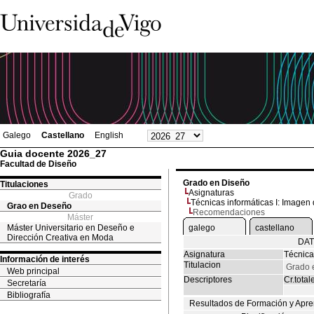
Galego
Castellano
English
Guia docente 2026_27
Facultad de Diseño
Grado en Diseño
Titulaciones
Asignaturas
Grado
Técnicas informáticas I: Imagen d
Grao en Deseño
Recomendaciones
Máster
Máster Universitario en Deseño e
galego
castellano
Dirección Creativa en Moda
DAT
Asignatura
Técnicas
Información de interés
Titulacion
Grado 
Web principal
Descriptores
Cr.total
Secretaría
Bibliografía
Resultados de Formación y Apre