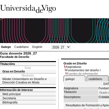
Galego
Castellano
English
Guia docente 2026_27
Facultade de Deseño
Grado en Diseño
Titulacións
Asignaturas
Grao
Fundamentos del diseño I
Grao en Deseño
Fuentes de información
Mestrado
Máster Universitario en Deseño e
galego
castellano
Dirección Creativa en Moda
DAT
Asignatura
Fundame
Información de interese
Titulacion
Grado 
Web principal
Descriptores
Cr.total
Secretaría
Bibliografía
Resultados de Formación y Apre