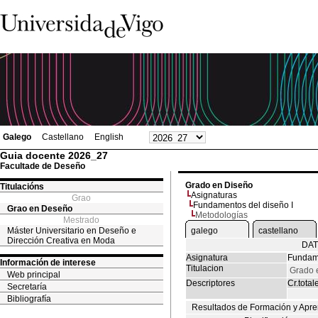
Galego
Castellano
English
Guia docente 2026_27
Facultade de Deseño
Grado en Diseño
Titulacións
Asignaturas
Grao
Fundamentos del diseño I
Grao en Deseño
Metodologías
Mestrado
Máster Universitario en Deseño e
galego
castellano
Dirección Creativa en Moda
DAT
Asignatura
Fundame
Información de interese
Titulacion
Grado 
Web principal
Descriptores
Cr.total
Secretaría
Bibliografía
Resultados de Formación y Apre