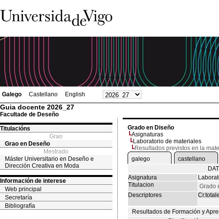
Galego
Castellano
English
Guia docente 2026_27
Facultade de Deseño
Grado en Diseño
Titulacións
Asignaturas
Grao
Laboratorio de materiales
Grao en Deseño
Resultados previstos en la mate
Mestrado
Máster Universitario en Deseño e
galego
castellano
Dirección Creativa en Moda
DAT
Asignatura
Laborat
Información de interese
Titulacion
Grado 
Web principal
Descriptores
Cr.total
Secretaría
Bibliografía
Resultados de Formación y Apre