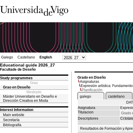
Galego
Castellano
English
Educational guide 2026_27
Facultade de Deseño
Grado en Diseño
Study programmes
Asignaturas
Grao
Expresión artística: Fundamento
Grao en Deseño
Planificación
Mestrado
Máster Universitario en Deseño e
galego
castellano
Dirección Creativa en Moda
DAT
Asignatura
Expresi
Interest Information
Titulacion
Grado 
Main website
Descriptores
Cr.total
Secretaría
Bibliografía
Resultados de Formación y Apre