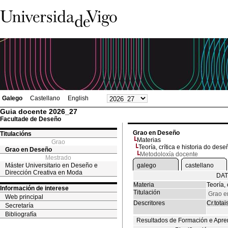
Galego
Castellano
English
Guia docente 2026_27
Facultade de Deseño
Grao en Deseño
Titulacións
Materias
Grao
Teoría, crítica e historia do dese
Grao en Deseño
Metodoloxía docente
Mestrado
Máster Universitario en Deseño e
galego
castellano
Dirección Creativa en Moda
DAT
Materia
Teoría, 
Información de interese
Titulación
Grao e
Web principal
Descritores
Cr.totai
Secretaría
Bibliografía
Resultados de Formación e Apre