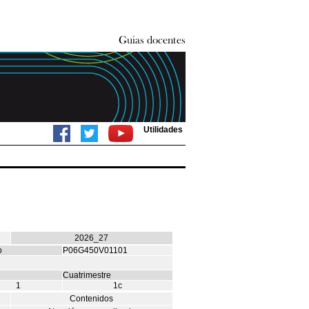
Utilidades
2026_27
o
P06G450V01101
Cuatrimestre
1
1c
Contenidos