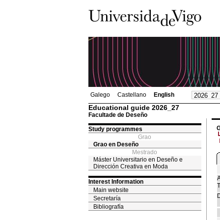
Galego
Castellano
English
Educational guide 2026_27
Facultade de Deseño
G
Study programmes
Grao
Grao en Deseño
Mestrado
Máster Universitario en Deseño e
Dirección Creativa en Moda
A
Interest Information
T
Main website
D
Secretaría
Bibliografía