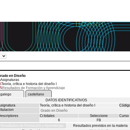
rado en Diseño
Asignaturas
Teoría, crítica e historia del diseño I
Resultados de Formación y Aprendizaje
galego
castellano
DATOS IDENTIFICATIVOS
signatura
Teoría, crítica e historia del diseño I
Códig
itulacion
Grado en Diseño
escriptores
Cr.totales
Seleccione
Curso
6
FB
Resultados de Formación y Aprendizaje
Resultados previstos en la materia