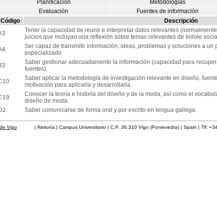
Planificación
Metodologías
Evaluación
Fuentes de información
Código
Descripción
Tener la capacidad de reunir e interpretar datos relevantes (normalmente
A3
juicios que incluyan una reflexión sobre temas relevantes de índole social,
Ser capaz de transmitir información, ideas, problemas y soluciones a un
A4
especializado
Saber gestionar adecuadamente la información (capacidad para recuperar
B3
fuentes).
Saber aplicar la metodología de investigación relevante en diseño, fuentes,
C10
motivación para aplicarla y desarrollarla.
Conocer la teoría e historia del diseño y de la moda, así como el vocabu
C19
diseño de moda.
D2
Saber comunicarse de forma oral y por escrito en lengua gallega.
de Vigo
| Reitoría | Campus Universitario | C.P. 36.310 Vigo (Pontevedra) | Spain | Tlf: +3