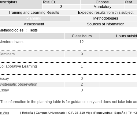
escriptors
Total Cr.
Choose
Year
3
Mandatory
Training and Learning Results
Expected results from this subject
Planning
Methodologies
Assessment
Sources of information
Methodologies
::
Tests
Class hours
Hours outsid
Mentored work
12
Seminars
9
Collaborative Learning
1
Essay
0
Systematic observation
2
Essay
0
*The information in the planning table is for guidance only and does not take into ac
de Vigo
| Reitoría | Campus Universitario | C.P. 36.310 Vigo (Pontevedra) | España | Tlf: +