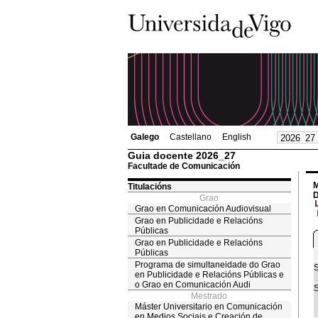
Galego
Castellano
English
Guia docente 2026_27
Facultade de Comunicación
M
Titulacións
D
Grao
Grao en Comunicación Audiovisual
Grao en Publicidade e Relacións
Públicas
Grao en Publicidade e Relacións
Públicas
Programa de simultaneidade do Grao
S
en Publicidade e Relacións Públicas e
o Grao en Comunicación Audi
S
Mestrado
Máster Universitario en Comunicación
en Medios Sociais e Creación de