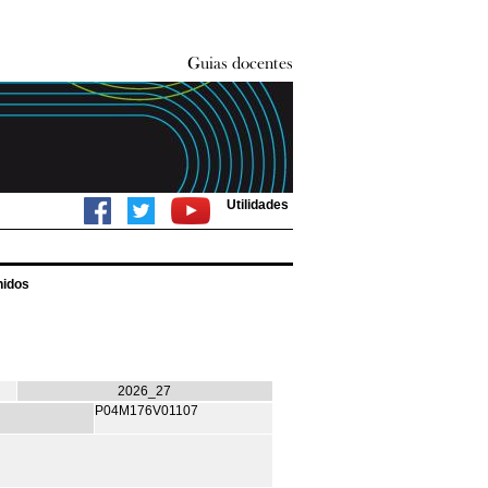
Utilidades
nidos
2026_27
P04M176V01107