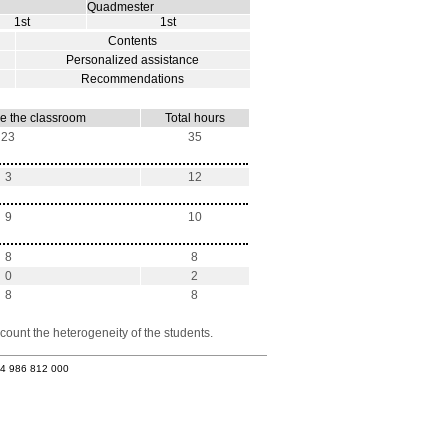
Quadmester
1st
1st
Contents
Personalized assistance
Recommendations
e the classroom
Total hours
23
35
3
12
9
10
8
8
0
2
8
8
count the heterogeneity of the students.
34 986 812 000