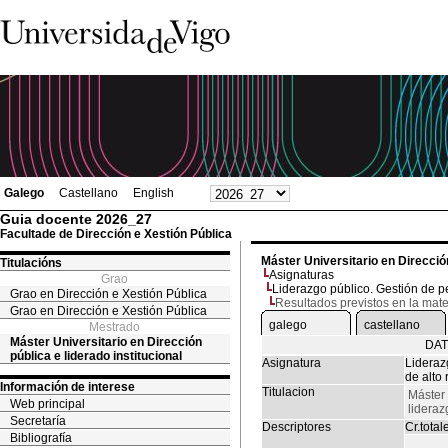
Galego
Castellano
English
Guia docente 2026_27
Facultade de Dirección e Xestión Pública
Máster Universitario en Dirección
Titulacións
Asignaturas
Grao
Liderazgo público. Gestión de p
Grao en Dirección e Xestión Pública
Resultados previstos en la mate
Grao en Dirección e Xestión Pública
galego
castellano
Mestrado
Máster Universitario en Dirección
DAT
pública e liderado institucional
Asignatura
Lideraz
de alto
Información de interese
Titulacion
Máster 
Web principal
lideraz
Secretaría
Descriptores
Cr.total
Bibliografía