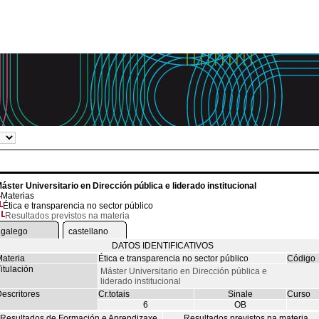
áster Universitario en Dirección pública e liderado institucional
Materias
Ética e transparencia no sector público
Resultados previstos na materia
galego
castellano
DATOS IDENTIFICATIVOS
ateria
Ética e transparencia no sector público
Código
itulación
Máster Universitario en Dirección pública e
liderado institucional
escritores
Cr.totais
Sinale
Curso
6
OB
Resultados de Formación e Aprendizaxe
Resultados previstos na materia