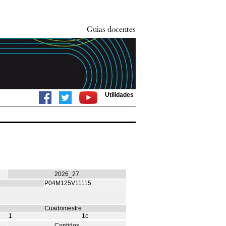
Utilidades
2026_27
P04M125V11115
Cuadrimestre
1
1c
Contidos