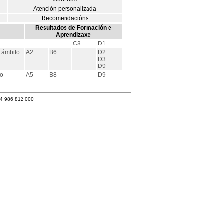
Atención personalizada
Recomendacións
Resultados de Formación e
Aprendizaxe
C3
D1
o ámbito
A2
B6
D2
D3
D9
do
A5
B8
D9
34 986 812 000