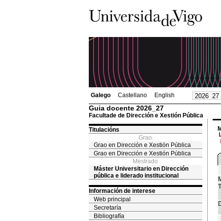
Galego
Castellano
English
Guia docente 2026_27
Facultade de Dirección e Xestión Pública
M
Titulacións
Grao
Grao en Dirección e Xestión Pública
Grao en Dirección e Xestión Pública
Mestrado
Máster Universitario en Dirección
pública e liderado institucional
M
T
Información de interese
Web principal
D
Secretaría
Bibliografía