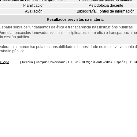
Planificación
Metodoloxía docente
Avaliación
Bibliografía. Fontes de información
Resultados previstos na materia
Debater sobre os fundamentos da ética e transparencia nas institucións públicas.
Formular proxectos innovadores e multidisciplinares sobre ética e transparencia n
da xestión pública.
Valorar o compromiso pola responsabilidade e honestidade no desenvolvemento 
traballo público.
de Vigo
| Reitoría | Campus Universitario | C.P. 36.310 Vigo (Pontevedra) | España | Tlf: +