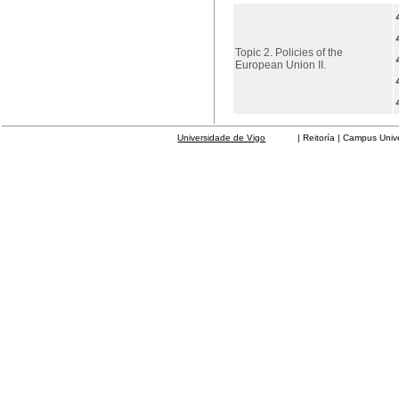
Topic 2. Policies of the
European Union II.
Universidade de Vigo
| Reitoría | Campus Universit