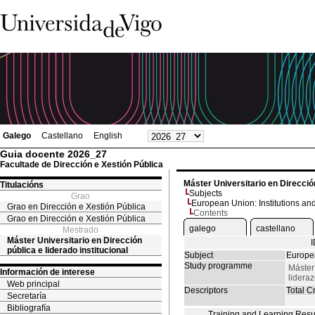
Galego
Castellano
English
Guia docente 2026_27
Facultade de Dirección e Xestión Pública
Máster Universitario en Dirección
Titulacións
Subjects
Grao
European Union: Institutions and
Grao en Dirección e Xestión Pública
Contents
Grao en Dirección e Xestión Pública
galego
castellano
Mestrado
Máster Universitario en Dirección
pública e liderado institucional
Subject
Europea
Study programme
Máster 
Información de interese
lideraz
Web principal
Descriptors
Total Cr
Secretaría
Bibliografía
Training and Learning Resu