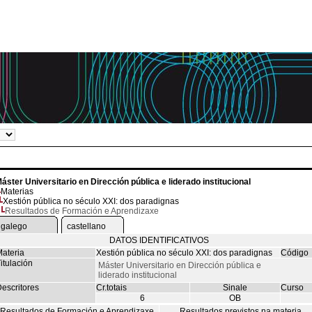
áster Universitario en Dirección pública e liderado institucional
Materias
Xestión pública no século XXI: dos paradignas
Resultados de Formación e Aprendizaxe
galego
castellano
DATOS IDENTIFICATIVOS
ateria
Xestión pública no século XXI: dos paradignas
Código
itulación
Máster Universitario en Dirección pública e
liderado institucional
escritores
Cr.totais
Sinale
Curso
6
OB
Resultados de Formación e Aprendizaxe
Resultados previstos na materia