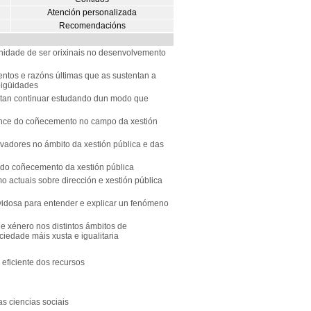
Atención personalizada
Recomendacións
idade de ser orixinais no desenvolvemento
tos e razóns últimas que as sustentan a
bigüidades
itan continuar estudando dun modo que
ance do coñecemento no campo da xestión
vadores no ámbito da xestión pública e das
 do coñecemento da xestión pública
o actuais sobre dirección e xestión pública
ovidosa para entender e explicar un fenómeno
e xénero nos distintos ámbitos de
iedade máis xusta e igualitaria
eficiente dos recursos
s ciencias sociais