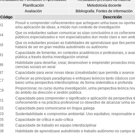
Planificación
Metodoloxía docente
Avaliación
Bibliografía. Fontes de información
Código
Descrición
Posuír e comprender coñecementos que acheguen unha base ou oportun
A1
e/ou aplicación de ideas, a miúdo nun contexto de investigación
Que os estudantes saiban comunicar as súas conclusións e os coñecemen
A4
públicos especializados e non especializados dun modo claro e sen am
Que os estudantes posúan as habilidades de aprendizaxe que lles perm
A5
haberá de ser en gran medida autodirixido ou autónomo
Capacidade de fomentar, en contextos académicos e profesionais, o av
B1
pública a través dunha investigación orixinal
Habilidade para deseñar, crear, desenvolver e emprender proxectos inno
B6
ciencias sociais en xeral
B7
Capacidade para xerar novas ideas (creatividade) que permita o avance
Coñecer as principais paradigmas e enfoques teóricos tanto clásicos com
C7
baixo unha perspectiva interdisciplinar, de forma sistemática e profunda
Proporcionar, no curso dunha investigación, unha perspectiva teórica n
C9
do ámbito da dirección e xestión pública
Capacidade para comprender o significado e aplicación da perspectiva d
D1
coñecemento e na práctica profesional co obxectivo de alcanzar unha soc
D2
Capacidade para comunicarse en lingua galega
D3
Sustentabilidade e compromiso ambiental. Uso equitativo, responsable e 
D5
Capacidade de crítica e auto-crítica
D6
Capacidade de traballo en equipo interdisciplinar
D8
Habilidade de aprendizaxe autodirixido e traballo autónomo no campo da