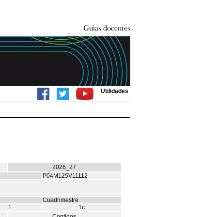
Utilidades
2026_27
P04M125V11112
Cuadrimestre
1
1c
Contidos