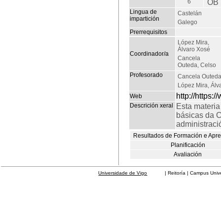
6
OB
Lingua de
Castelán
impartición
Galego
Prerrequisitos
López Mira,
Álvaro Xosé
Coordinador/a
Cancela
Outeda, Celso
Profesorado
Cancela Outeda
López Mira, Álv
http://https:
Web
Descrición xeral
Esta materia
básicas da C
administració
Resultados de Formación e Apr
Planificación
Avaliación
Universidade de Vigo
| Reitoría | Campus Universit