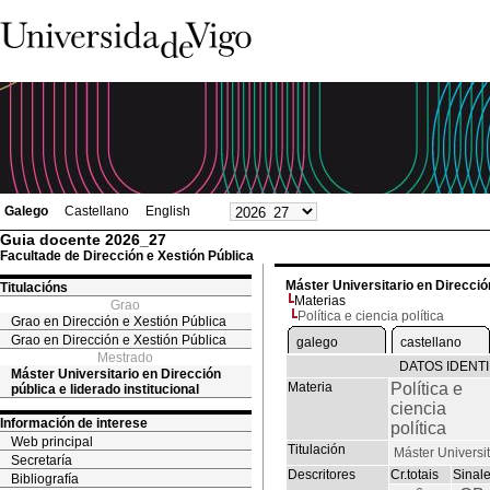
Galego
Castellano
English
Guia docente 2026_27
Facultade de Dirección e Xestión Pública
Máster Universitario en Dirección
Titulacións
Materias
Grao
Política e ciencia política
Grao en Dirección e Xestión Pública
Grao en Dirección e Xestión Pública
galego
castellano
Mestrado
DATOS IDENTI
Máster Universitario en Dirección
Materia
Política e
pública e liderado institucional
ciencia
Información de interese
política
Web principal
Titulación
Máster Universit
Secretaría
Descritores
Cr.totais
Sinal
Bibliografía